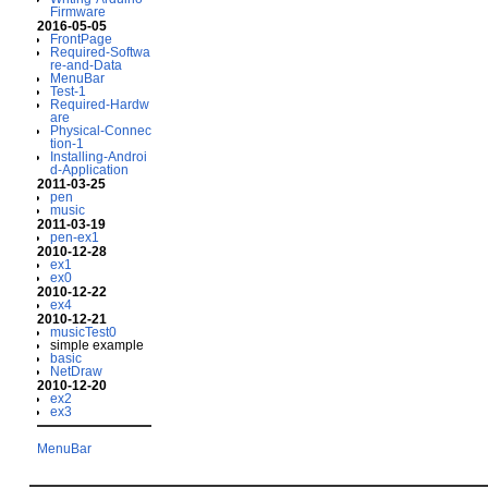
Firmware
2016-05-05
FrontPage
Required-Softwa
re-and-Data
MenuBar
Test-1
Required-Hardw
are
Physical-Connec
tion-1
Installing-Androi
d-Application
2011-03-25
pen
music
2011-03-19
pen-ex1
2010-12-28
ex1
ex0
2010-12-22
ex4
2010-12-21
musicTest0
simple example
basic
NetDraw
2010-12-20
ex2
ex3
MenuBar