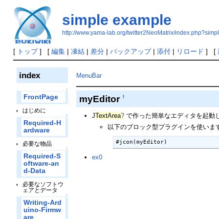
simple example
http://www.yama-lab.org/twitter2NeoMatrix/index.php?si
[
トップ
] [
編集
|
凍結
|
差分
|
バックアップ
|
添付
|
リロード
] [
index
MenuBar
↑
myEditor
FrontPage
†
はじめに
J
TextArea
?
で作った簡単なエディタを起動
↑
Required-H
以下のブロック型プラグインを使いま
ardware
#jcon(myEditor)
必要な物品
↑
Required-S
ex0
oftware-an
d-Data
必要なソフトウ
ェアとデータ
↑
Writing-Ard
uino-Firmw
are