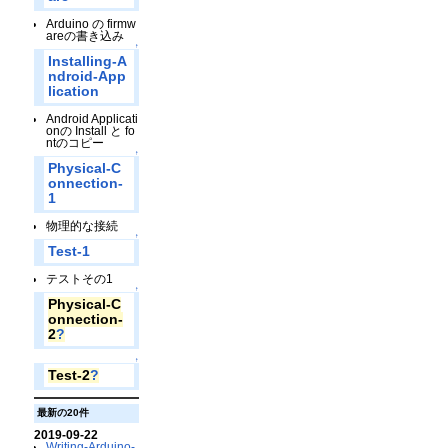
Arduino の firmw
areの書き込み
↑
Installing-A
ndroid-App
lication
Android Applicati
onの Install と fo
ntのコピー
↑
Physical-C
onnection-
1
物理的な接続
↑
Test-1
テストその1
↑
Physical-C
onnection-
2
?
↑
Test-2
?
最新の20件
2019-09-22
Writing-Arduino-