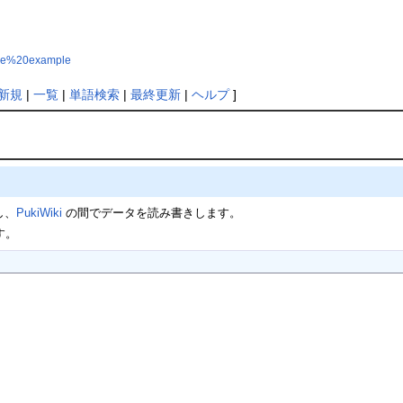
mple%20example
新規
|
一覧
|
単語検索
|
最終更新
|
ヘルプ
]
し、
PukiWiki
の間でデータを読み書きします。
す。