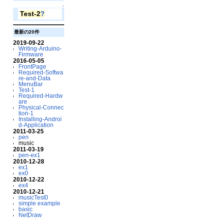
↑
Test-2
?
最新の20件
2019-09-22
Writing-Arduino-
Firmware
2016-05-05
FrontPage
Required-Softwa
re-and-Data
MenuBar
Test-1
Required-Hardw
are
Physical-Connec
tion-1
Installing-Androi
d-Application
2011-03-25
pen
music
2011-03-19
pen-ex1
2010-12-28
ex1
ex0
2010-12-22
ex4
2010-12-21
musicTest0
simple example
basic
NetDraw