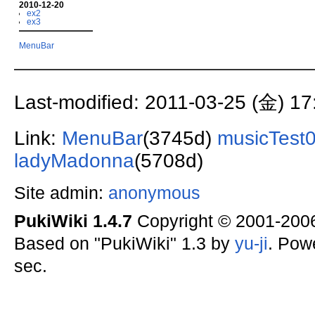
2010-12-20
ex2
ex3
MenuBar
Last-modified: 2011-03-25 (金) 17
Link:
MenuBar
(3745d)
musicTest
ladyMadonna
(5708d)
Site admin:
anonymous
PukiWiki 1.4.7
Copyright © 2001-20
Based on "PukiWiki" 1.3 by
yu-ji
. Pow
sec.