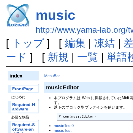
music
http://www.yama-lab.org/
[
トップ
] [
編集
|
凍結
|
ード
] [
新規
|
一覧
|
単語
index
MenuBar
↑
musicEditor
†
FrontPage
はじめに
本プログラムは Web に掲載されていたMi
↑
す。
Required-H
以下のブロック型プラグインを使います。
ardware
#jcon(musicEditor)
必要な物品
↑
Required-S
musicTest0
oftware-an
musicTest