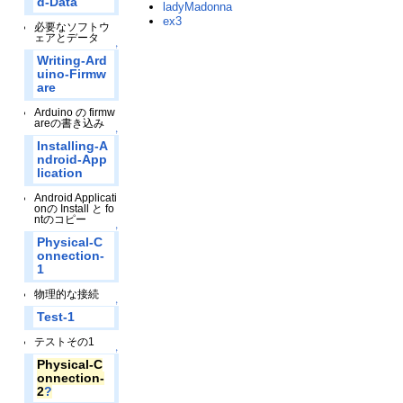
d-Data
ladyMadonna
ex3
必要なソフトウ
ェアとデータ
↑
Writing-Ard
uino-Firmw
are
Arduino の firmw
areの書き込み
↑
Installing-A
ndroid-App
lication
Android Applicati
onの Install と fo
ntのコピー
↑
Physical-C
onnection-
1
物理的な接続
↑
Test-1
テストその1
↑
Physical-C
onnection-
2
?