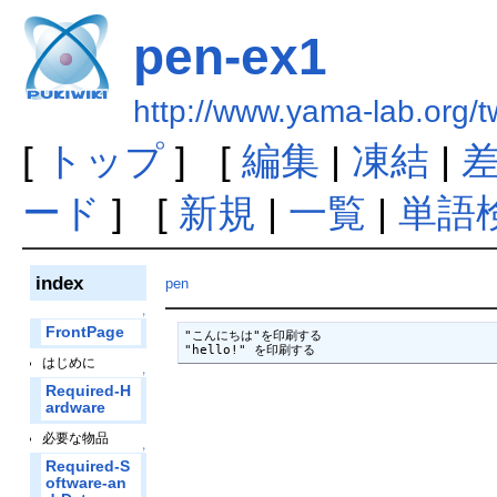
pen-ex1
http://www.yama-lab.org/
[
トップ
] [
編集
|
凍結
|
ード
] [
新規
|
一覧
|
単語
index
pen
↑
FrontPage
"こんにちは"を印刷する

"hello!" を印刷する
はじめに
↑
Required-H
ardware
必要な物品
↑
Required-S
oftware-an