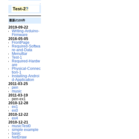
↑
Test-2
?
最新の20件
2019-09-22
Writing-Arduino-
Firmware
2016-05-05
FrontPage
Required-Softwa
re-and-Data
MenuBar
Test-1
Required-Hardw
are
Physical-Connec
tion-1
Installing-Androi
d-Application
2011-03-25
pen
music
2011-03-19
pen-ex1
2010-12-28
ex1
ex0
2010-12-22
ex4
2010-12-21
musicTest0
simple example
basic
NetDraw