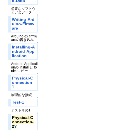
d-Data
必要なソフトウ
ェアとデータ
↑
Writing-Ard
uino-Firmw
are
Arduino の firmw
areの書き込み
↑
Installing-A
ndroid-App
lication
Android Applicati
onの Install と fo
ntのコピー
↑
Physical-C
onnection-
1
物理的な接続
↑
Test-1
テストその1
↑
Physical-C
onnection-
2
?