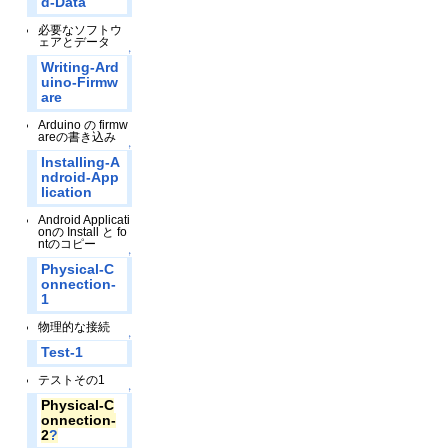
d-Data
必要なソフトウ
ェアとデータ
↑
Writing-Ard
uino-Firmw
are
Arduino の firmw
areの書き込み
↑
Installing-A
ndroid-App
lication
Android Applicati
onの Install と fo
ntのコピー
↑
Physical-C
onnection-
1
物理的な接続
↑
Test-1
テストその1
↑
Physical-C
onnection-
2
?