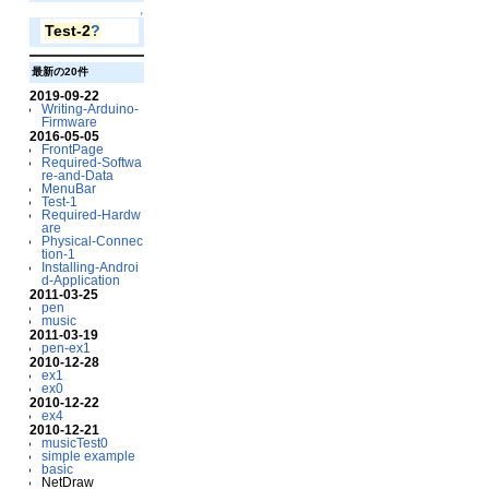
↑
Test-2
?
最新の20件
2019-09-22
Writing-Arduino-
Firmware
2016-05-05
FrontPage
Required-Softwa
re-and-Data
MenuBar
Test-1
Required-Hardw
are
Physical-Connec
tion-1
Installing-Androi
d-Application
2011-03-25
pen
music
2011-03-19
pen-ex1
2010-12-28
ex1
ex0
2010-12-22
ex4
2010-12-21
musicTest0
simple example
basic
NetDraw