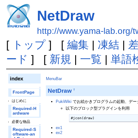
NetDraw
http://www.yama-lab.org/
[
トップ
] [
編集
|
凍結
|
ード
] [
新規
|
一覧
|
単語
index
MenuBar
↑
NetDraw
†
FrontPage
はじめに
PukiWiki
でお絵かきプログラムの起動、デー
↑
以下のブロック型プラグインを利用
Required-H
ardware
#jcon(draw)
必要な物品
↑
ex1
Required-S
ex2
oftware-an