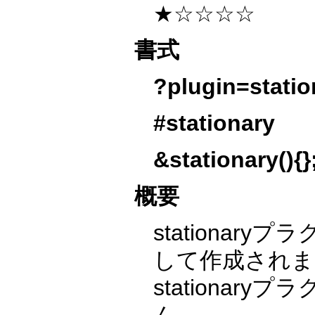
★☆☆☆☆
書式
?plugin=statio
#stationary
&stationary(){}
概要
stationa
して作成されま
stationa