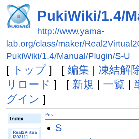
PukiWiki/1.4/M
http://www.yama-
lab.org/class/maker/Real2Virtual
PukiWiki/1.4/Manual/Plugin/S-U
[
トップ
] [
編集
|
凍結解
リロード
] [
新規
|
一覧
|
グイン
]
Prev
Index
S
↑
Real2Virtua
l202111