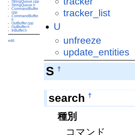
tracker
StringQueue.cpp
StringQueue.h
CommandBuffer.
tracker_list
cpp
CommandBuffer.
h
OutBuffer.cpp
U
OutBuffer.h
InBuffer.h
unfreeze
edit
update_entities
S
†
search
†
種別
コマンド