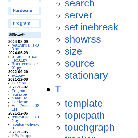
search
↑
Hardware
server
↑
Program
setlinebreak
最新の20件
showrss
2024-08-09
real2virtual_ex0
size
3.py
2024-06-28
pi_arduino_uart
source
_ex02.py
main_controller_
01.py
stationary
2022-06-26
ex15.py
2021-12-08
Cube.py
T
2021-12-07
Program
main.cpp
MenuBar
template
Hardware
Real2Virtual202
111
topicpath
2021-12-06
real2virtual_ex0
2.py
touchgraph
m5atom-wifi-ex0
3
2021-12-05
InBuffer.cpp