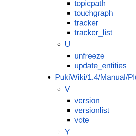
topicpath
touchgraph
tracker
tracker_list
U
unfreeze
update_entities
PukiWiki/1.4/Manual/Pl
V
version
versionlist
vote
Y