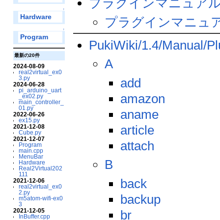
プラグインマニュア
↑
Hardware
プラグインマニュ
↑
Program
PukiWiki/1.4/Manual/Pl
最新の20件
A
2024-08-09
real2virtual_ex0
3.py
add
2024-06-28
pi_arduino_uart
amazon
_ex02.py
main_controller_
01.py
aname
2022-06-26
ex15.py
article
2021-12-08
Cube.py
2021-12-07
attach
Program
main.cpp
MenuBar
B
Hardware
Real2Virtual202
111
back
2021-12-06
real2virtual_ex0
2.py
backup
m5atom-wifi-ex0
3
2021-12-05
br
InBuffer.cpp