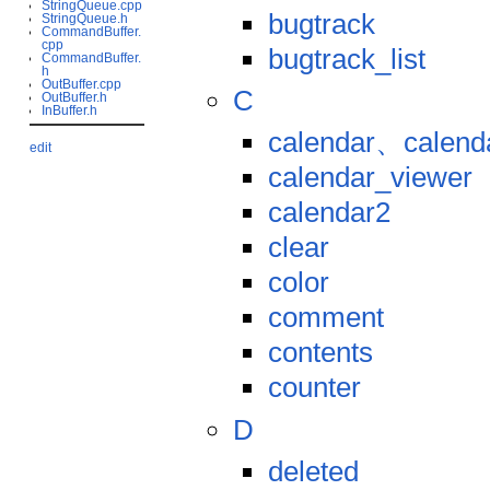
StringQueue.cpp
bugtrack
StringQueue.h
CommandBuffer.
cpp
bugtrack_list
CommandBuffer.
h
OutBuffer.cpp
C
OutBuffer.h
InBuffer.h
calendar、calend
edit
calendar_viewer
calendar2
clear
color
comment
contents
counter
D
deleted