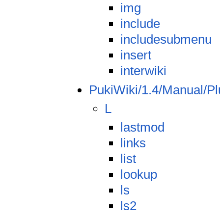
img
include
includesubmenu
insert
interwiki
PukiWiki/1.4/Manual/Pl
L
lastmod
links
list
lookup
ls
ls2