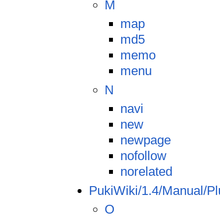
M
map
md5
memo
menu
N
navi
new
newpage
nofollow
norelated
PukiWiki/1.4/Manual/P
O