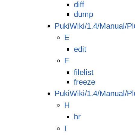
diff
dump
PukiWiki/1.4/Manual/Pl
E
edit
F
filelist
freeze
PukiWiki/1.4/Manual/Pl
H
hr
I