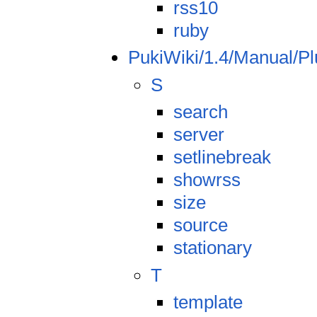
rss10
ruby
PukiWiki/1.4/Manual/Pl
S
search
server
setlinebreak
showrss
size
source
stationary
T
template