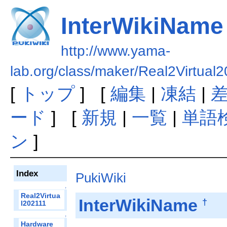
InterWikiName
http://www.yama-
lab.org/class/maker/Real2Virtual
[
トップ
] [
編集
|
凍結
|
ード
] [
新規
|
一覧
|
単語
ン
]
Index
PukiWiki
↑
Real2Virtua
InterWikiName
†
l202111
↑
Hardware