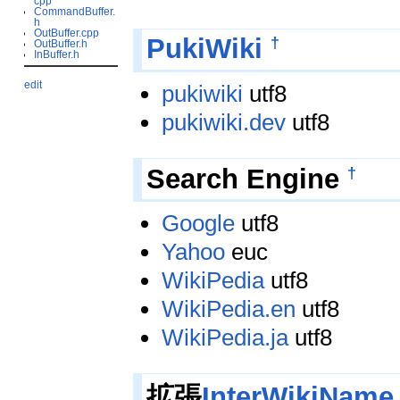
cpp
CommandBuffer.
h
OutBuffer.cpp
†
PukiWiki
OutBuffer.h
InBuffer.h
edit
pukiwiki
utf8
pukiwiki.dev
utf8
†
Search Engine
Google
utf8
Yahoo
euc
WikiPedia
utf8
WikiPedia.en
utf8
WikiPedia.ja
utf8
拡張
InterWikiName