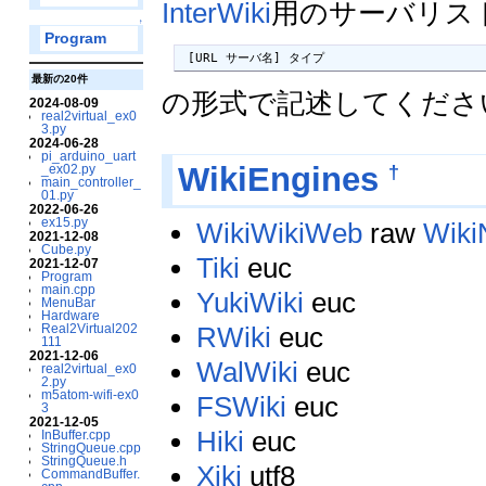
InterWiki
用のサーバリス
↑
Program
 [URL サーバ名] タイプ
最新の20件
の形式で記述してくださ
2024-08-09
real2virtual_ex0
3.py
2024-06-28
pi_arduino_uart
†
WikiEngines
_ex02.py
main_controller_
01.py
2022-06-26
ex15.py
WikiWikiWeb
raw
Wik
2021-12-08
Cube.py
Tiki
euc
2021-12-07
Program
main.cpp
YukiWiki
euc
MenuBar
Hardware
Real2Virtual202
RWiki
euc
111
2021-12-06
WalWiki
euc
real2virtual_ex0
2.py
m5atom-wifi-ex0
FSWiki
euc
3
2021-12-05
Hiki
euc
InBuffer.cpp
StringQueue.cpp
StringQueue.h
Xiki
utf8
CommandBuffer.