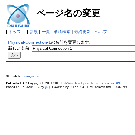
ページ名の変更
[
トップ
] [
新規
|
一覧
|
単語検索
|
最終更新
|
ヘルプ
]
Physical-Connection-1
の名前を変更します。
新しい名前:
Site admin:
anonymous
PukiWiki 1.4.7
Copyright © 2001-2006
PukiWiki Developers Team
. License is
GPL
.
Based on "PukiWiki" 1.3 by
yu-ji
. Powered by PHP 5.3.3. HTML convert time: 0.003 sec.