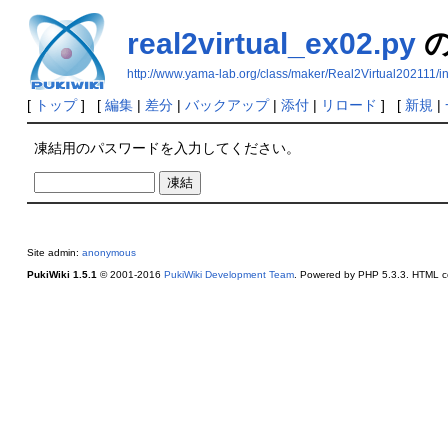
real2virtual_ex02.py
http://www.yama-lab.org/class/maker/Real2Virtual202111/i
[
トップ
] [
編集
|
差分
|
バックアップ
|
添付
|
リロード
] [
新規
|
凍結用のパスワードを入力してください。
Site admin:
anonymous
PukiWiki 1.5.1
© 2001-2016
PukiWiki Development Team
. Powered by PHP 5.3.3. HTML co