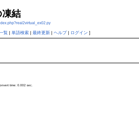
の凍結
ndex.php?real2virtual_ex02.py
一覧
|
単語検索
|
最終更新
|
ヘルプ
|
ログイン
]
nvert time: 0.002 sec.