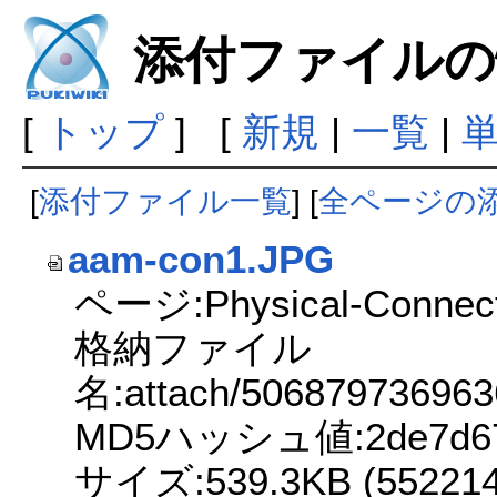
添付ファイルの
[
トップ
] [
新規
|
一覧
|
[
添付ファイル一覧
] [
全ページの
aam-con1.JPG
ページ:Physical-Connect
格納ファイル
名:attach/5068797369
MD5ハッシュ値:2de7d670f
サイズ:539.3KB (552214 