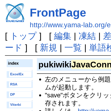
FrontPage
http://www.yama-lab.org/
[
トップ
] [
編集
|
凍結
|
ード
] [
新規
|
一覧
|
単語
pukiwiki
JavaConn
index
↑
ExcelEx
左のメニューから例題
↑
RSA
ムが起動します。
↑
"save"ボタンをクリ
DP
存されます。
↑
Viterbi
↑