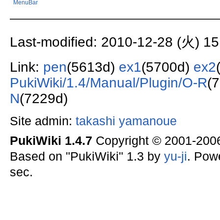
MenuBar
Last-modified: 2010-12-28 (火) 15
Link:
pen
(5613d)
ex1
(5700d)
ex2
PukiWiki/1.4/Manual/Plugin/O-R
(
N
(7229d)
Site admin:
takashi yamanoue
PukiWiki 1.4.7
Copyright © 2001-20
Based on "PukiWiki" 1.3 by
yu-ji
. Pow
sec.