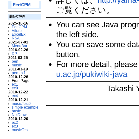
詳しくは、
http://yama
PertCPM
ご覧ください。
最新の20件
You can see Java progr
2025-10-16
PertCPM
Viterbi
the left side.
ExcelEx
RSA
You can save some data 
2021-07-01
MenuBar
2016-02-26
button.
DP
2011-03-25
pen
For more detail, pleas
music
2011-03-19
u.ac.jp/pukiwiki-java
pen-ex1
2010-12-28
FrontPage
ex1
Takashi 
ex0
2010-12-22
ex4
2010-12-21
musicTest0
simple example
basic
NetDraw
2010-12-20
ex2
ex3
musicTest