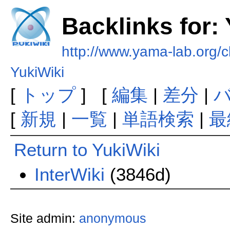
Backlinks for:
http://www.yama-lab.org/
YukiWiki
[
トップ
] [
編集
|
差分
|
[
新規
|
一覧
|
単語検索
|
最
Return to YukiWiki
InterWiki
(3846d)
Site admin:
anonymous