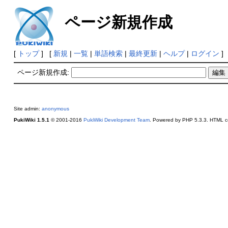
ページ新規作成
[
トップ
] [
新規
|
一覧
|
単語検索
|
最終更新
|
ヘルプ
|
ログイン
]
ページ新規作成:
Site admin:
anonymous
PukiWiki 1.5.1
© 2001-2016
PukiWiki Development Team
. Powered by PHP 5.3.3. HTML co