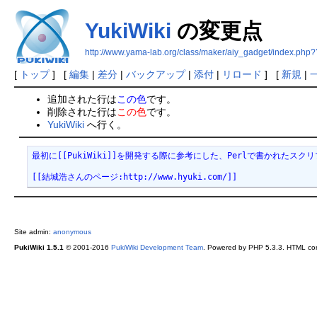
YukiWiki
の変更点
http://www.yama-lab.org/class/maker/aiy_gadget/index.php?
[
トップ
] [
編集
|
差分
|
バックアップ
|
添付
|
リロード
] [
新規
|
追加された行は
この色
です。
削除された行は
この色
です。
YukiWiki
へ行く。
最初に[[PukiWiki]]を開発する際に参考にした、Perlで書かれたスクリ
[[結城浩さんのページ:http://www.hyuki.com/]]
Site admin:
anonymous
PukiWiki 1.5.1
© 2001-2016
PukiWiki Development Team
. Powered by PHP 5.3.3. HTML conv