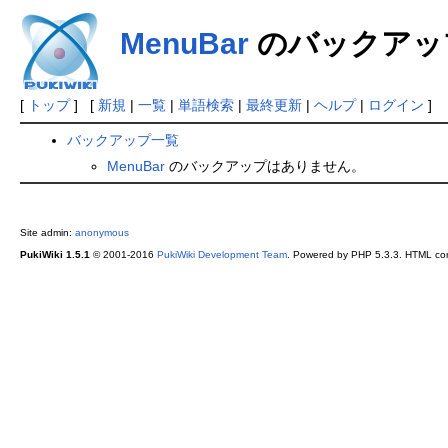
MenuBar
のバックアッ
[
トップ
] [
新規
|
一覧
|
単語検索
|
最終更新
|
ヘルプ
|
ログイン
]
バックアップ一覧
MenuBar
のバックアップはありません。
Site admin:
anonymous
PukiWiki 1.5.1
© 2001-2016
PukiWiki Development Team
. Powered by PHP 5.3.3. HTML conv