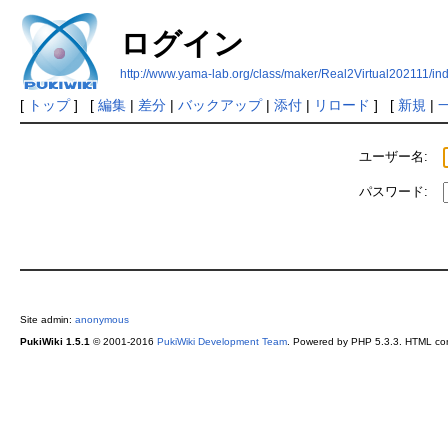
ログイン
http://www.yama-lab.org/class/maker/Real2Virtual202111/i
[
トップ
] [
編集
|
差分
|
バックアップ
|
添付
|
リロード
] [
新規
|
ユーザー名:
パスワード:
Site admin:
anonymous
PukiWiki 1.5.1
© 2001-2016
PukiWiki Development Team
. Powered by PHP 5.3.3. HTML conv