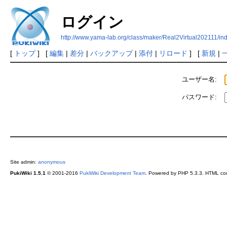
ログイン
http://www.yama-lab.org/class/maker/Real2Virtual202111/in
[
トップ
] [
編集
|
差分
|
バックアップ
|
添付
|
リロード
] [
新規
|
ユーザー名:
パスワード:
Site admin:
anonymous
PukiWiki 1.5.1
© 2001-2016
PukiWiki Development Team
. Powered by PHP 5.3.3. HTML conv