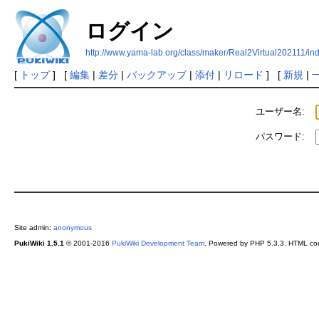
ログイン
http://www.yama-lab.org/class/maker/Real2Virtual202111/
[
トップ
] [
編集
|
差分
|
バックアップ
|
添付
|
リロード
] [
新規
|
ユーザー名:
パスワード:
Site admin:
anonymous
PukiWiki 1.5.1
© 2001-2016
PukiWiki Development Team
. Powered by PHP 5.3.3. HTML conv