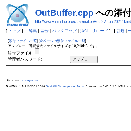
OutBuffer.cpp
への添
http://www.yama-lab.org/class/maker/Real2Virtual202111/in
[
トップ
] [
編集
|
差分
|
バックアップ
|
添付
|
リロード
] [
新規
|
[
添付ファイル一覧
] [
全ページの添付ファイル一覧
]
アップロード可能最大ファイルサイズは 10,240KB です。
添付ファイル:
管理者パスワード:
Site admin:
anonymous
PukiWiki 1.5.1
© 2001-2016
PukiWiki Development Team
. Powered by PHP 5.3.3. HTML conv