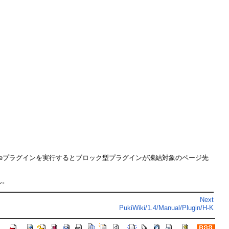
zeプラグインを実行するとブロック型プラグインが凍結対象のページ先
ん。
Next
PukiWiki/1.4/Manual/Plugin/H-K