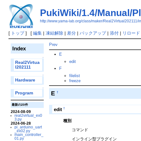
PukiWiki/1.4/Manual/P
http://www.yama-lab.org/class/maker/Real2Virtual202111/
[
トップ
] [
編集
|
凍結解除
|
差分
|
バックアップ
|
添付
|
リロード
Prev
Index
E
↑
edit
Real2Virtua
l202111
F
filelist
↑
Hardware
freeze
↑
E
Program
†
最新の20件
†
edit
2024-08-09
real2virtual_ex0
3.py
種別
2024-06-28
pi_arduino_uart
コマンド
_ex02.py
main_controller_
01.py
インライン型プラグイン