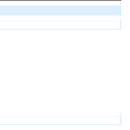
↑
↑
↑