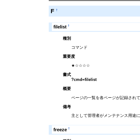
F
†
†
filelist
種別
コマンド
重要度
★☆☆☆☆
書式
?cmd=filelist
概要
ページの一覧を各ページが記録され
備考
主として管理者がメンテナンス用途
†
freeze