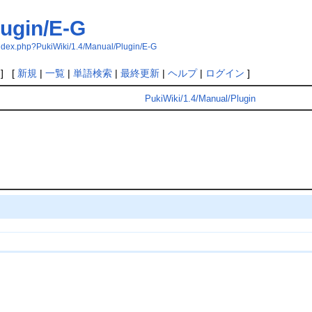
lugin/E-G
index.php?PukiWiki/1.4/Manual/Plugin/E-G
] [
新規
|
一覧
|
単語検索
|
最終更新
|
ヘルプ
|
ログイン
]
PukiWiki/1.4/Manual/Plugin