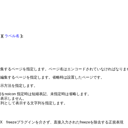
]
){
ラベル名
};
編集するページを指定します。ページ名はエンコードされていなければなりま
は編集するページを指定します。省略時は設置したページです。
ンクの表示方法を指定します。
文字列をnoicon 指定時は短縮表記、未指定時は省略します。
像を表示しません。
字列として表示する文字列を指定します。
REGEX freezeプラグインを介さず、直接入力されたfreezeを除去する正規表現