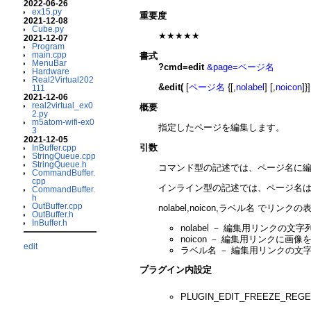
2022-06-26
ex15.py
重要度
2021-12-08
Cube.py
★★★★★
2021-12-07
Program
main.cpp
書式
MenuBar
?cmd=edit
&page=ページ名
Hardware
Real2Virtual202
&edit(
[
ページ名
{[,
nolabel
] [,
noicon
]}
111
2021-12-06
real2virtual_ex0
概要
2.py
m5atom-wifi-ex0
指定したページを編集します。
3
2021-12-05
引数
InBuffer.cpp
StringQueue.cpp
StringQueue.h
コマンド型の記述では、ページ名に
CommandBuffer.
cpp
インライン型の記述では、ページ名
CommandBuffer.
h
OutBuffer.cpp
nolabel,noicon,ラベル名 でリ
OutBuffer.h
InBuffer.h
nolabel － 編集用リンクの
noicon － 編集用リンクに画
edit
ラベル名 － 編集用リンクの文
プラグイン内設定
PLUGIN_EDIT_FREEZE_