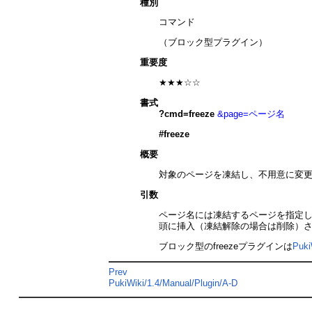
種別
コマンド
（ブロック型プラグイン）
重要度
★★★☆☆
書式
?cmd=freeze
&page=ページ名
#freeze
概要
対象のページを凍結し、不用意に変
引数
ページ名には凍結するページを指定し
頭に挿入（凍結解除の場合は削除）
ブロック型のfreezeプラグインは
Puki
Prev
PukiWiki/1.4/Manual/Plugin/A-D